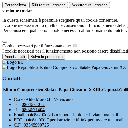
Personalizza
Rifiuta tutti
i cookies
Accetta tutti
i cookies
Gestione cookie
In questa schermata è possibile scegliere quali cookie consentire.
I cookie necessari sono quelli che consentono il funzionamento della pi
Per conoscere quali sono i cookie necessari al funzionamento potete v
Cookie necessari per il funzionamento
I cookie necessari per il funzionamento non possono essere disabilitati.
Accetta tutti
Salva le preferenze
Istituto Comprensivo Statale Papa Giovanni XXI
Contatti
Istituto Comprensivo Statale Papa Giovanni XXIII-Capozzi-Gali
Corso Aldo Moro 68, Valenzano
Tel:
0804675012
Tel:
0804671404
Email:
baic8av00d@istruzione.it
Link per inviare una mail
PEC:
baic8av00d@pec.istruzione.it
Link per inviare una mail
C.F.: 93548990725