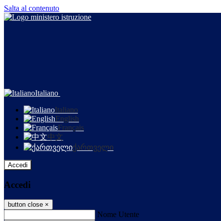
Salta al contenuto
Italiano
Italiano
English
Français
中文
ქართველი
Accedi
Accedi
button close
×
Nome Utente