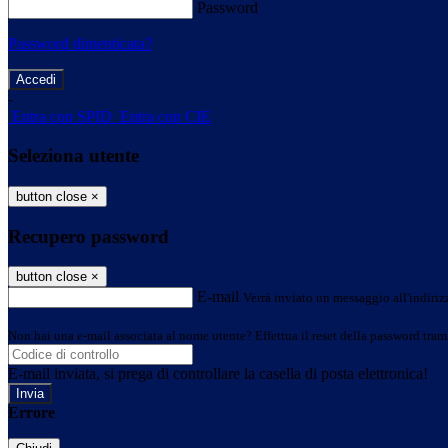
Password
Password dimenticata?
-
Entra con SPID
Entra con CIE
Seleziona utente
button close
×
Recupero password
button close
×
E-mail
Verrà inviato un messaggio all'indirizz
Non hai una e-mail associata al nome utente? Effettua il reset della password tram
E-mail inviata, si prega di controllare la casella di posta elettronica!
Errore