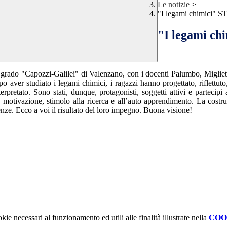
Le notizie
>
"I legami chimici"
"I legami c
 1° grado "Capozzi-Galilei" di Valenzano, con i docenti Palumbo, Migli
er studiato i legami chimici, i ragazzi hanno progettato, riflettuto, ri
rpretato. Sono stati, dunque, protagonisti, soggetti attivi e partecipi 
tivazione, stimolo alla ricerca e all’auto apprendimento. La costruzi
enze. Ecco a voi il risultato del loro impegno. Buona visione!
kie necessari al funzionamento ed utili alle finalità illustrate nella
COO