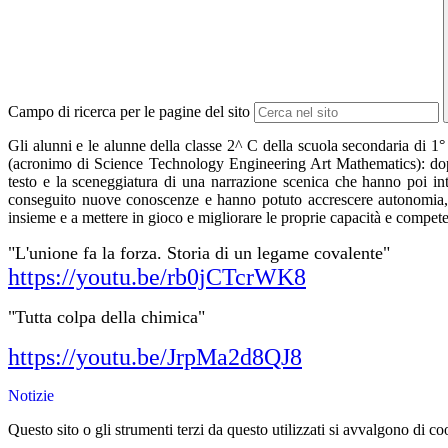
Campo di ricerca per le pagine del sito
Gli alunni e le alunne della classe 2^ C della scuola secondaria di
(acronimo di Science Technology Engineering Art Mathematics): dopo av
testo e la sceneggiatura di una narrazione scenica che hanno poi inte
conseguito nuove conoscenze e hanno potuto accrescere autonomia, mo
insieme e a mettere in gioco e migliorare le proprie capacità e compet
"L'unione fa la forza. Storia di un legame covalente"
https://youtu.be/rb0jCTcrWK8
"Tutta colpa della chimica"
https://youtu.be/JrpMa2d8QJ8
Notizie
Questo sito o gli strumenti terzi da questo utilizzati si avvalgono di coo