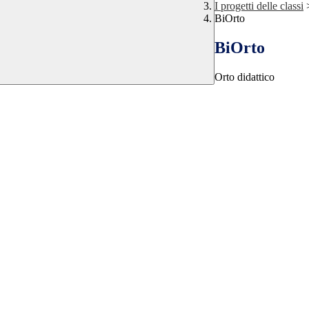
I progetti delle classi
BiOrto
BiOrto
Orto didattico