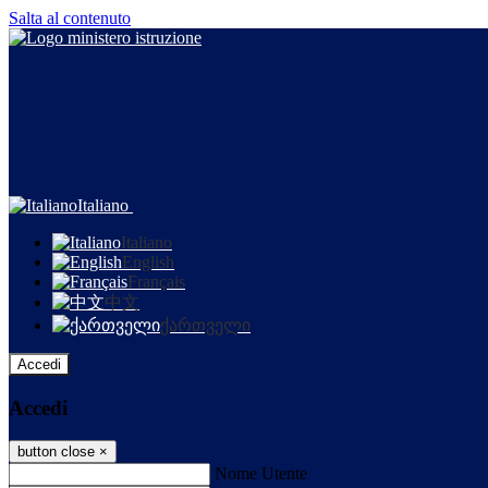
Salta al contenuto
Italiano
Italiano
English
Français
中文
ქართველი
Accedi
Accedi
button close
×
Nome Utente