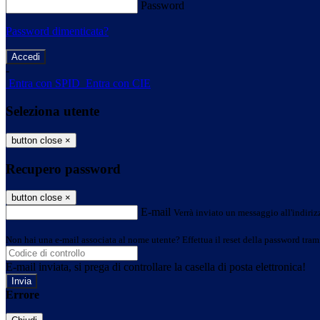
Password
Password dimenticata?
-
Entra con SPID
Entra con CIE
Seleziona utente
button close
×
Recupero password
button close
×
E-mail
Verrà inviato un messaggio all'indirizz
Non hai una e-mail associata al nome utente? Effettua il reset della password tram
E-mail inviata, si prega di controllare la casella di posta elettronica!
Errore