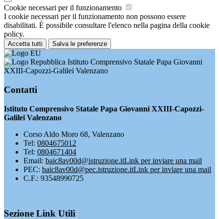
Cookie necessari per il funzionamento
I cookie necessari per il funzionamento non possono essere
disabilitati. È possibile consultare l'elenco nella pagina della cookie
policy.
Accetta tutti
Salva le preferenze
Istituto Comprensivo Statale Papa Giovanni
XXIII-Capozzi-Galilei Valenzano
Contatti
Istituto Comprensivo Statale Papa Giovanni XXIII-Capozzi-
Galilei Valenzano
Corso Aldo Moro 68, Valenzano
Tel:
0804675012
Tel:
0804671404
Email:
baic8av00d@istruzione.it
Link per inviare una mail
PEC:
baic8av00d@pec.istruzione.it
Link per inviare una mail
C.F.: 93548990725
Sezione Link Utili