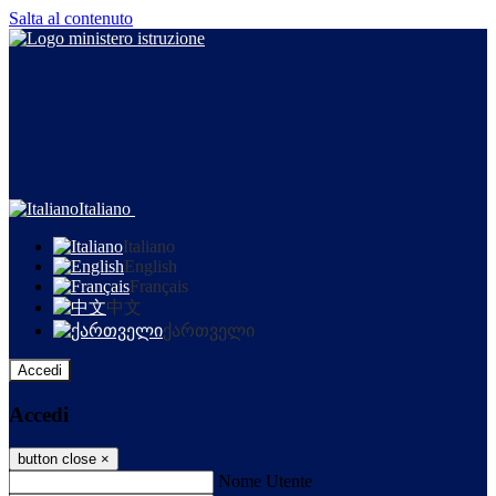
Salta al contenuto
Italiano
Italiano
English
Français
中文
ქართველი
Accedi
Accedi
button close
×
Nome Utente