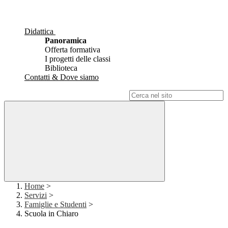
Didattica
Panoramica
Offerta formativa
I progetti delle classi
Biblioteca
Contatti & Dove siamo
Campo di ricerca per le pagine del sito
Home
>
Servizi
>
Famiglie e Studenti
>
Scuola in Chiaro