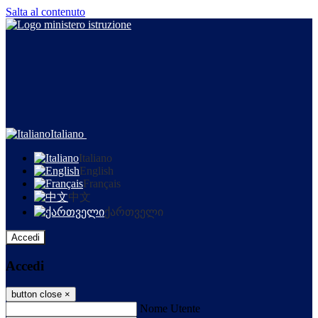
Salta al contenuto
Italiano
Italiano
English
Français
中文
ქართველი
Accedi
Accedi
button close
×
Nome Utente