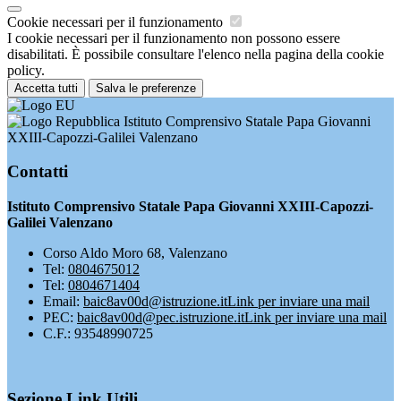
Cookie necessari per il funzionamento
I cookie necessari per il funzionamento non possono essere
disabilitati. È possibile consultare l'elenco nella pagina della cookie
policy.
Accetta tutti
Salva le preferenze
Istituto Comprensivo Statale Papa Giovanni
XXIII-Capozzi-Galilei Valenzano
Contatti
Istituto Comprensivo Statale Papa Giovanni XXIII-Capozzi-
Galilei Valenzano
Corso Aldo Moro 68, Valenzano
Tel:
0804675012
Tel:
0804671404
Email:
baic8av00d@istruzione.it
Link per inviare una mail
PEC:
baic8av00d@pec.istruzione.it
Link per inviare una mail
C.F.: 93548990725
Sezione Link Utili