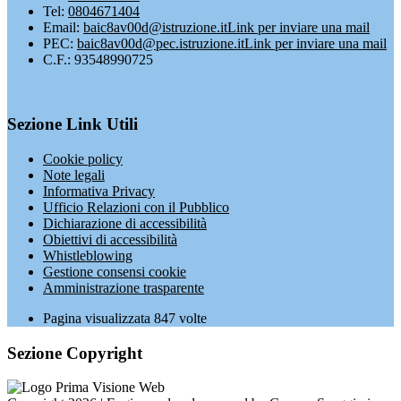
Tel:
0804671404
Email:
baic8av00d@istruzione.it
Link per inviare una mail
PEC:
baic8av00d@pec.istruzione.it
Link per inviare una mail
C.F.: 93548990725
Sezione Link Utili
Cookie policy
Note legali
Informativa Privacy
Ufficio Relazioni con il Pubblico
Dichiarazione di accessibilità
Obiettivi di accessibilità
Whistleblowing
Gestione consensi cookie
Amministrazione trasparente
Pagina visualizzata
847
volte
Sezione Copyright