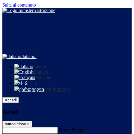
Salta al contenuto
Italiano
Italiano
English
Français
中文
ქართველი
Accedi
Accedi
button close
×
Nome Utente