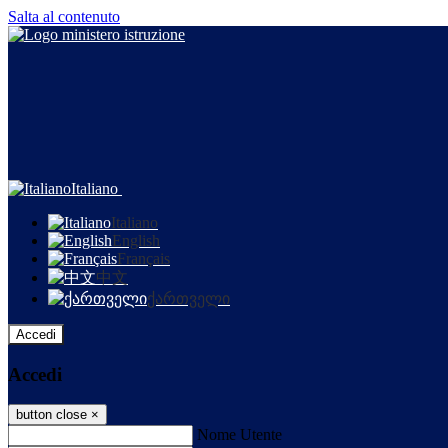
Salta al contenuto
Italiano
Italiano
English
Français
中文
ქართველი
Accedi
Accedi
button close
×
Nome Utente