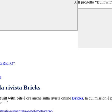
Il progetto “Built wit
SEGRETO"
s
la rivista Bricks
Built with bits
è ora anche sulla rivista online
Bricks
, la cui mission è 
enti."
irtuale-aumentata-e-nel-metaverso/