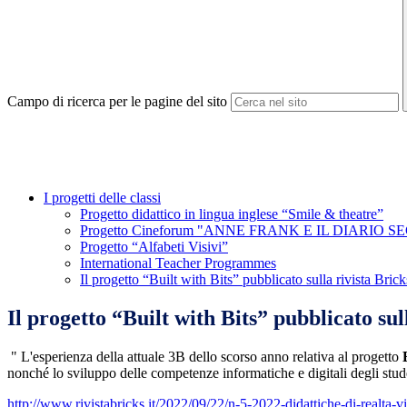
Campo di ricerca per le pagine del sito
I progetti delle classi
Progetto didattico in lingua inglese “Smile & theatre”
Progetto Cineforum "ANNE FRANK E IL DIARIO 
Progetto “Alfabeti Visivi”
International Teacher Programmes
Il progetto “Built with Bits” pubblicato sulla rivista Brick
Il progetto “Built with Bits” pubblicato sul
" L'esperienza della attuale 3B dello scorso anno relativa al progetto
nonché lo sviluppo delle competenze informatiche e digitali degli stud
http://www.rivistabricks.it/2022/09/22/n-5-2022-didattiche-di-realta-v