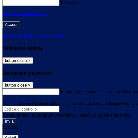
Password
Password dimenticata?
-
Entra con SPID
Entra con CIE
Seleziona utente
button close
×
Recupero password
button close
×
E-mail
Verrà inviato un messaggio all'indirizz
Non hai una e-mail associata al nome utente? Effettua il reset della password tram
E-mail inviata, si prega di controllare la casella di posta elettronica!
Errore