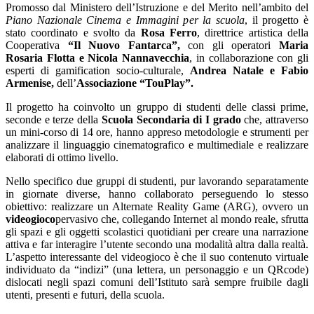
Promosso dal Ministero dell’Istruzione e del Merito nell’ambito del
Piano Nazionale Cinema e Immagini per la scuola
, il progetto è
stato coordinato e svolto da
Rosa Ferro
, direttrice artistica della
Cooperativa
“Il Nuovo Fantarca”,
con gli operatori
Maria
Rosaria Flotta e Nicola Nannavecchia
, in collaborazione con gli
esperti di gamification socio-culturale,
Andrea Natale e Fabio
Armenise,
dell’
Associazione “TouPlay”.
Il progetto ha coinvolto un gruppo di studenti delle classi prime,
seconde e terze della
Scuola Secondaria di I grado
che, attraverso
un mini-corso di 14 ore, hanno appreso metodologie e strumenti per
analizzare il linguaggio cinematografico e multimediale e realizzare
elaborati di ottimo livello.
Nello specifico due gruppi di studenti, pur lavorando separatamente
in giornate diverse, hanno collaborato perseguendo lo stesso
obiettivo: realizzare un Alternate Reality Game (ARG), ovvero un
videogioco
pervasivo che, collegando Internet al mondo reale, sfrutta
gli spazi e gli oggetti scolastici quotidiani per creare una narrazione
attiva e far interagire l’utente secondo una modalità altra dalla realtà.
L’aspetto interessante del videogioco è che il suo contenuto virtuale
individuato da “indizi” (una lettera, un personaggio e un QRcode)
dislocati negli spazi comuni dell’Istituto sarà sempre fruibile dagli
utenti, presenti e futuri, della scuola.