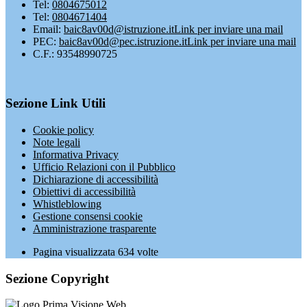
Tel:
0804675012
Tel:
0804671404
Email:
baic8av00d@istruzione.it
Link per inviare una mail
PEC:
baic8av00d@pec.istruzione.it
Link per inviare una mail
C.F.: 93548990725
Sezione Link Utili
Cookie policy
Note legali
Informativa Privacy
Ufficio Relazioni con il Pubblico
Dichiarazione di accessibilità
Obiettivi di accessibilità
Whistleblowing
Gestione consensi cookie
Amministrazione trasparente
Pagina visualizzata
634
volte
Sezione Copyright