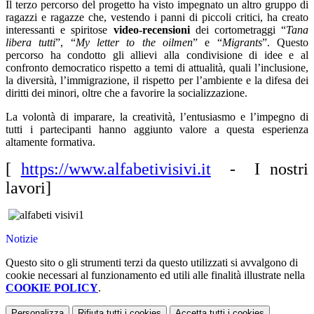
Il terzo percorso del progetto ha visto impegnato un altro gruppo di
ragazzi e ragazze che, vestendo i panni di piccoli critici, ha creato
interessanti e spiritose
video-recensioni
dei cortometraggi “
Tana
libera tutti
”, “
My letter to the oilmen
” e “
Migrants
”. Questo
percorso ha condotto gli allievi alla condivisione di idee e al
confronto democratico rispetto a temi di attualità, quali l’inclusione,
la diversità, l’immigrazione, il rispetto per l’ambiente e la difesa dei
diritti dei minori, oltre che a favorire la socializzazione.
La volontà di imparare, la creatività, l’entusiasmo e l’impegno di
tutti i partecipanti hanno aggiunto valore a questa esperienza
altamente formativa.
[
https://www.alfabetivisivi.it
- I nostri
lavori]
Notizie
Questo sito o gli strumenti terzi da questo utilizzati si avvalgono di
cookie necessari al funzionamento ed utili alle finalità illustrate nella
COOKIE POLICY
.
Personalizza
Rifiuta tutti
i cookies
Accetta tutti
i cookies