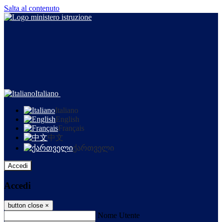
Salta al contenuto
Italiano
Italiano
English
Français
中文
ქართველი
Accedi
Accedi
button close
×
Nome Utente