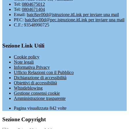
Tel:
0804675012
Tel:
0804671404
Email:
baic8av00d@istruzione.it
Link per inviare una mail
PEC:
baic8av00d@pec.istruzione.it
Link per inviare una mail
C.F.: 93548990725
Sezione Link Utili
Cookie policy
Note legali
Informativa Privacy
Ufficio Relazioni con il Pubblico
Dichiarazione di accessibilità
Obiettivi di accessibilità
Whistleblowing
Gestione consensi cookie
Amministrazione trasparente
Pagina visualizzata
842
volte
Sezione Copyright