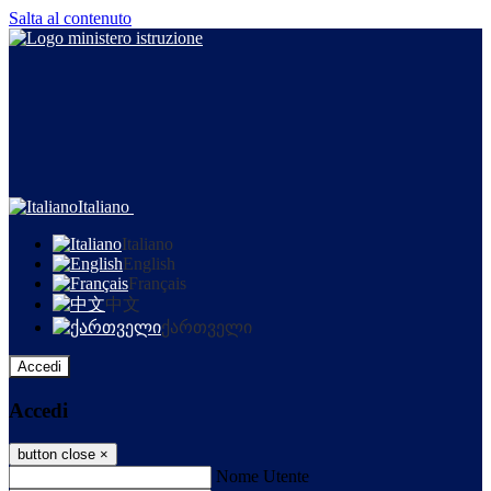
Salta al contenuto
Italiano
Italiano
English
Français
中文
ქართველი
Accedi
Accedi
button close
×
Nome Utente