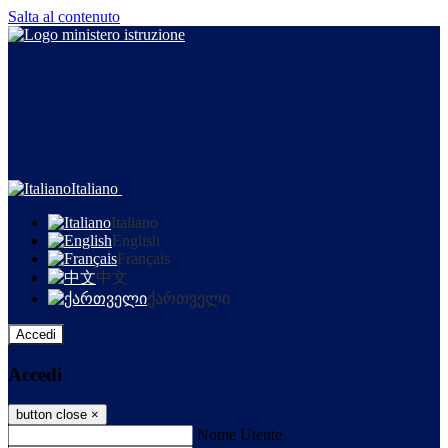
Salta al contenuto
Italiano
Italiano
English
Français
中文
ქართველი
Accedi
Accedi
button close
×
Nome Utente