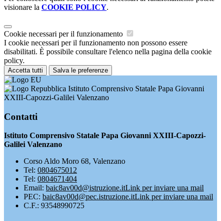
visionare la
COOKIE POLICY
.
Cookie necessari per il funzionamento
I cookie necessari per il funzionamento non possono essere
disabilitati. È possibile consultare l'elenco nella pagina della cookie
policy.
Accetta tutti
Salva le preferenze
Istituto Comprensivo Statale Papa Giovanni
XXIII-Capozzi-Galilei Valenzano
Contatti
Istituto Comprensivo Statale Papa Giovanni XXIII-Capozzi-
Galilei Valenzano
Corso Aldo Moro 68, Valenzano
Tel:
0804675012
Tel:
0804671404
Email:
baic8av00d@istruzione.it
Link per inviare una mail
PEC:
baic8av00d@pec.istruzione.it
Link per inviare una mail
C.F.: 93548990725