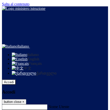
Salta al contenuto
Italiano
Italiano
English
Français
中文
ქართველი
Accedi
Accedi
button close
×
Nome Utente