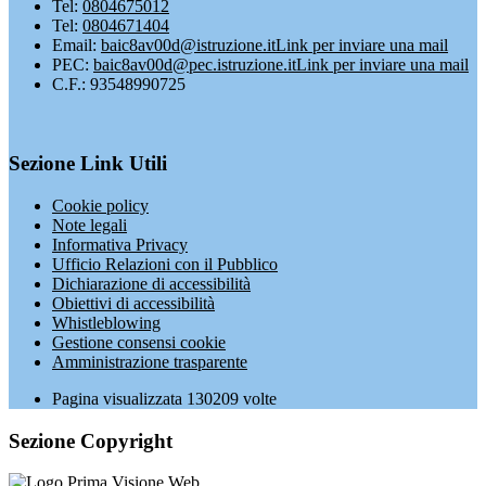
Tel:
0804675012
Tel:
0804671404
Email:
baic8av00d@istruzione.it
Link per inviare una mail
PEC:
baic8av00d@pec.istruzione.it
Link per inviare una mail
C.F.: 93548990725
Sezione Link Utili
Cookie policy
Note legali
Informativa Privacy
Ufficio Relazioni con il Pubblico
Dichiarazione di accessibilità
Obiettivi di accessibilità
Whistleblowing
Gestione consensi cookie
Amministrazione trasparente
Pagina visualizzata
130209
volte
Sezione Copyright