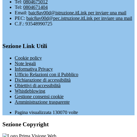
Tel:
0804675012
Tel:
0804671404
Email:
baic8av00d@istruzione.it
Link per inviare una mail
PEC:
baic8av00d@pec.istruzione.it
Link per inviare una mail
C.F.: 93548990725
Sezione Link Utili
Cookie policy
Note legali
Informativa Privacy
Ufficio Relazioni con il Pubblico
Dichiarazione di accessibilità
Obiettivi di accessibilità
Whistleblowing
Gestione consensi cookie
Amministrazione trasparente
Pagina visualizzata
130070
volte
Sezione Copyright