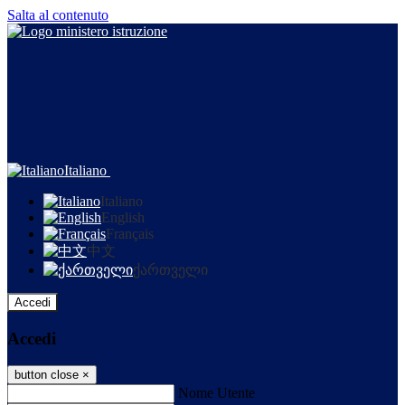
Salta al contenuto
Italiano
Italiano
English
Français
中文
ქართველი
Accedi
Accedi
button close
×
Nome Utente