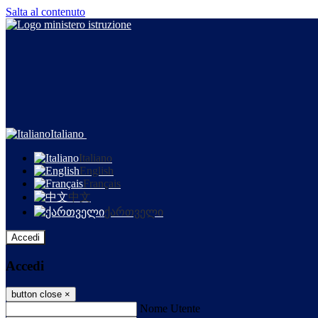
Salta al contenuto
Italiano
Italiano
English
Français
中文
ქართველი
Accedi
Accedi
button close
×
Nome Utente