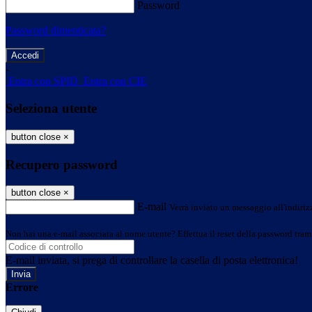
Password
Password dimenticata?
-
Entra con SPID
Entra con CIE
Seleziona utente
button close
×
Recupero password
button close
×
E-mail
Verrà inviato un messaggio all'indirizz
Non hai una e-mail associata al nome utente? Effettua il reset della password tram
E-mail inviata, si prega di controllare la casella di posta elettronica!
Errore