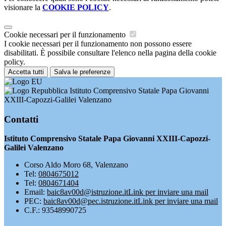
visionare la
COOKIE POLICY
.
Cookie necessari per il funzionamento
I cookie necessari per il funzionamento non possono essere
disabilitati. È possibile consultare l'elenco nella pagina della cookie
policy.
Accetta tutti
Salva le preferenze
Istituto Comprensivo Statale Papa Giovanni
XXIII-Capozzi-Galilei Valenzano
Contatti
Istituto Comprensivo Statale Papa Giovanni XXIII-Capozzi-
Galilei Valenzano
Corso Aldo Moro 68, Valenzano
Tel:
0804675012
Tel:
0804671404
Email:
baic8av00d@istruzione.it
Link per inviare una mail
PEC:
baic8av00d@pec.istruzione.it
Link per inviare una mail
C.F.: 93548990725