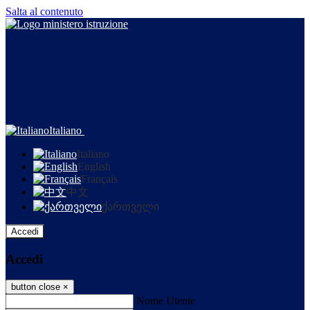
Salta al contenuto
Italiano
Italiano
English
Français
中文
ქართველი
Accedi
Accedi
button close
×
Nome Utente