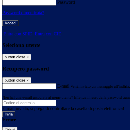
Password
Password dimenticata?
-
Entra con SPID
Entra con CIE
Seleziona utente
button close
×
Recupero password
button close
×
E-mail
Verrà inviato un messaggio all'indirizz
Non hai una e-mail associata al nome utente? Effettua il reset della password tram
E-mail inviata, si prega di controllare la casella di posta elettronica!
Errore