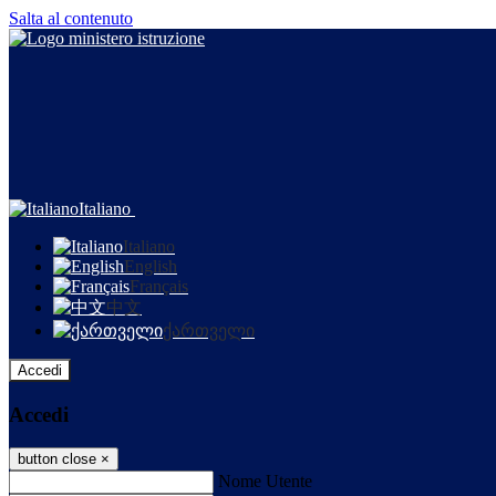
Salta al contenuto
Italiano
Italiano
English
Français
中文
ქართველი
Accedi
Accedi
button close
×
Nome Utente