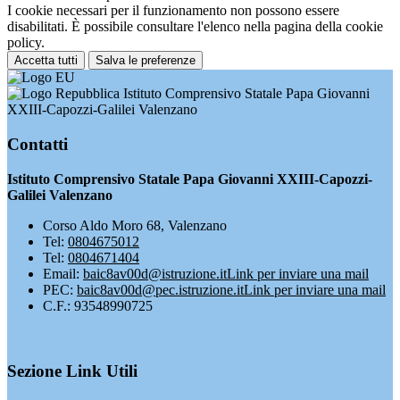
I cookie necessari per il funzionamento non possono essere
disabilitati. È possibile consultare l'elenco nella pagina della cookie
policy.
Accetta tutti
Salva le preferenze
Istituto Comprensivo Statale Papa Giovanni
XXIII-Capozzi-Galilei Valenzano
Contatti
Istituto Comprensivo Statale Papa Giovanni XXIII-Capozzi-
Galilei Valenzano
Corso Aldo Moro 68, Valenzano
Tel:
0804675012
Tel:
0804671404
Email:
baic8av00d@istruzione.it
Link per inviare una mail
PEC:
baic8av00d@pec.istruzione.it
Link per inviare una mail
C.F.: 93548990725
Sezione Link Utili