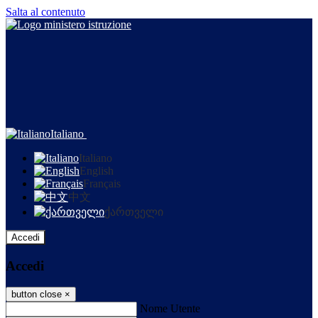
Salta al contenuto
Italiano
Italiano
English
Français
中文
ქართველი
Accedi
Accedi
button close
×
Nome Utente