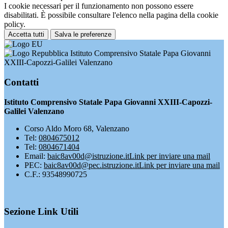
I cookie necessari per il funzionamento non possono essere
disabilitati. È possibile consultare l'elenco nella pagina della cookie
policy.
Accetta tutti
Salva le preferenze
Istituto Comprensivo Statale Papa Giovanni
XXIII-Capozzi-Galilei Valenzano
Contatti
Istituto Comprensivo Statale Papa Giovanni XXIII-Capozzi-
Galilei Valenzano
Corso Aldo Moro 68, Valenzano
Tel:
0804675012
Tel:
0804671404
Email:
baic8av00d@istruzione.it
Link per inviare una mail
PEC:
baic8av00d@pec.istruzione.it
Link per inviare una mail
C.F.: 93548990725
Sezione Link Utili