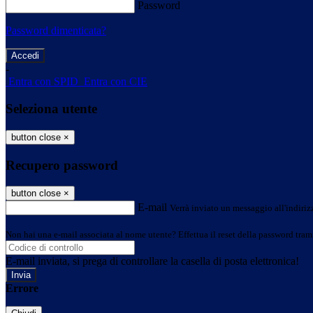
Password
Password dimenticata?
-
Entra con SPID
Entra con CIE
Seleziona utente
button close
×
Recupero password
button close
×
E-mail
Verrà inviato un messaggio all'indirizz
Non hai una e-mail associata al nome utente? Effettua il reset della password tram
E-mail inviata, si prega di controllare la casella di posta elettronica!
Errore