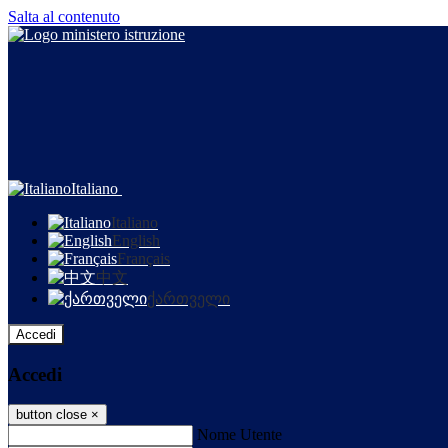
Salta al contenuto
Italiano
Italiano
English
Français
中文
ქართველი
Accedi
Accedi
button close
×
Nome Utente