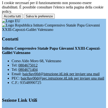
I cookie necessari per il funzionamento non possono essere
disabilitati. È possibile consultare l'elenco nella pagina della cookie
policy.
Accetta tutti
Salva le preferenze
Istituto Comprensivo Statale Papa Giovanni
XXIII-Capozzi-Galilei Valenzano
Contatti
Istituto Comprensivo Statale Papa Giovanni XXIII-Capozzi-
Galilei Valenzano
Corso Aldo Moro 68, Valenzano
Tel:
0804675012
Tel:
0804671404
Email:
baic8av00d@istruzione.it
Link per inviare una mail
PEC:
baic8av00d@pec.istruzione.it
Link per inviare una mail
C.F.: 93548990725
Sezione Link Utili