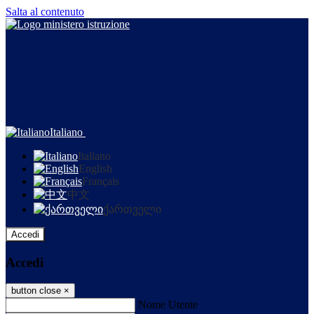
Salta al contenuto
Italiano
Italiano
English
Français
中文
ქართველი
Accedi
Accedi
button close
×
Nome Utente