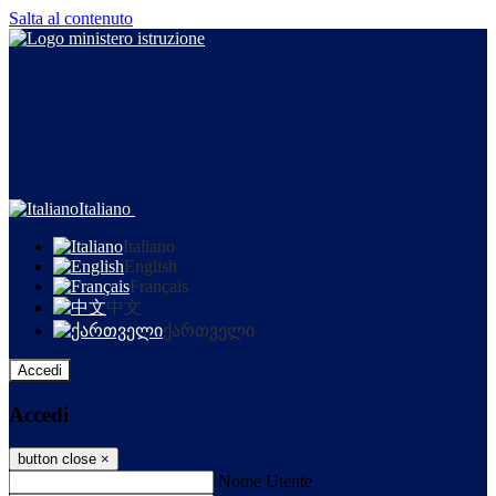
Salta al contenuto
Italiano
Italiano
English
Français
中文
ქართველი
Accedi
Accedi
button close
×
Nome Utente