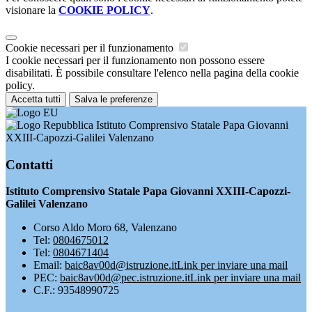
visionare la
COOKIE POLICY
.
Cookie necessari per il funzionamento
I cookie necessari per il funzionamento non possono essere
disabilitati. È possibile consultare l'elenco nella pagina della cookie
policy.
Accetta tutti
Salva le preferenze
Istituto Comprensivo Statale Papa Giovanni
XXIII-Capozzi-Galilei Valenzano
Contatti
Istituto Comprensivo Statale Papa Giovanni XXIII-Capozzi-
Galilei Valenzano
Corso Aldo Moro 68, Valenzano
Tel:
0804675012
Tel:
0804671404
Email:
baic8av00d@istruzione.it
Link per inviare una mail
PEC:
baic8av00d@pec.istruzione.it
Link per inviare una mail
C.F.: 93548990725