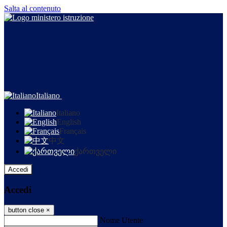
Salta al contenuto
Italiano
Italiano
English
Français
中文
ქართველი
Accedi
Accedi
button close
×
Nome Utente