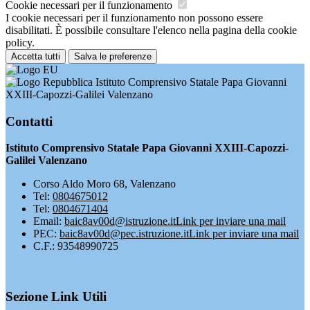
Cookie necessari per il funzionamento
I cookie necessari per il funzionamento non possono essere
disabilitati. È possibile consultare l'elenco nella pagina della cookie
policy.
Accetta tutti
Salva le preferenze
Istituto Comprensivo Statale Papa Giovanni
XXIII-Capozzi-Galilei Valenzano
Contatti
Istituto Comprensivo Statale Papa Giovanni XXIII-Capozzi-
Galilei Valenzano
Corso Aldo Moro 68, Valenzano
Tel:
0804675012
Tel:
0804671404
Email:
baic8av00d@istruzione.it
Link per inviare una mail
PEC:
baic8av00d@pec.istruzione.it
Link per inviare una mail
C.F.: 93548990725
Sezione Link Utili