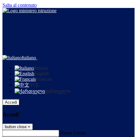
Salta al contenuto
Italiano
Italiano
English
Français
中文
ქართველი
Accedi
Accedi
button close
×
Nome Utente