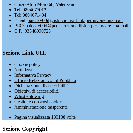
Corso Aldo Moro 68, Valenzano
Tel:
0804675012
Tel:
0804671404
Email:
baic8av00d@istruzione.it
Link per inviare una mail
PEC:
baic8av00d@pec.istruzione.it
Link per inviare una mail
C.F.: 93548990725
Sezione Link Utili
Cookie policy
Note legali
Informativa Privacy
Ufficio Relazioni con il Pubblico
Dichiarazione di accessibilità
Obiettivi di accessibilità
Whistleblowing
Gestione consensi cookie
Amministrazione trasparente
Pagina visualizzata
130188
volte
Sezione Copyright