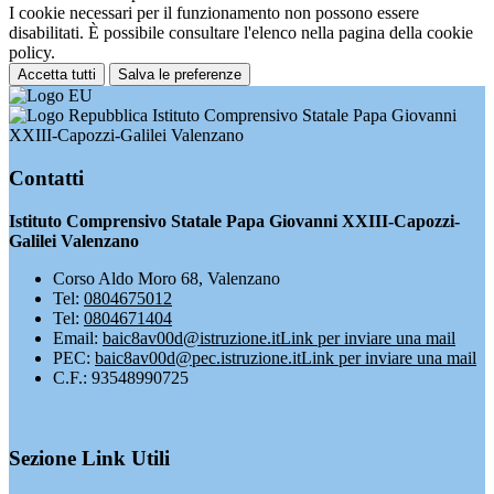
I cookie necessari per il funzionamento non possono essere
disabilitati. È possibile consultare l'elenco nella pagina della cookie
policy.
Accetta tutti
Salva le preferenze
Istituto Comprensivo Statale Papa Giovanni
XXIII-Capozzi-Galilei Valenzano
Contatti
Istituto Comprensivo Statale Papa Giovanni XXIII-Capozzi-
Galilei Valenzano
Corso Aldo Moro 68, Valenzano
Tel:
0804675012
Tel:
0804671404
Email:
baic8av00d@istruzione.it
Link per inviare una mail
PEC:
baic8av00d@pec.istruzione.it
Link per inviare una mail
C.F.: 93548990725
Sezione Link Utili