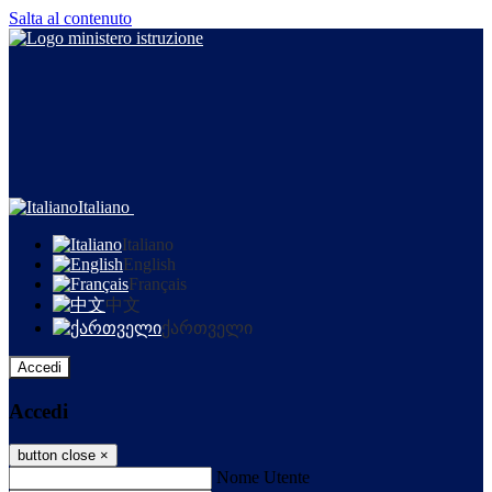
Salta al contenuto
Italiano
Italiano
English
Français
中文
ქართველი
Accedi
Accedi
button close
×
Nome Utente