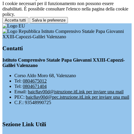
I cookie necessari per il funzionamento non possono essere
disabilitati. È possibile consultare l'elenco nella pagina della cookie
policy.
Accetta tutti
Salva le preferenze
Istituto Comprensivo Statale Papa Giovanni
XXIII-Capozzi-Galilei Valenzano
Contatti
Istituto Comprensivo Statale Papa Giovanni XXIII-Capozzi-
Galilei Valenzano
Corso Aldo Moro 68, Valenzano
Tel:
0804675012
Tel:
0804671404
Email:
baic8av00d@istruzione.it
Link per inviare una mail
PEC:
baic8av00d@pec.istruzione.it
Link per inviare una mail
C.F.: 93548990725
Sezione Link Utili