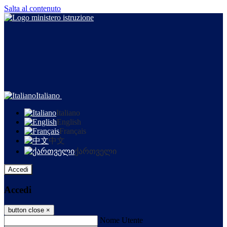
Salta al contenuto
Italiano
Italiano
English
Français
中文
ქართველი
Accedi
Accedi
button close
×
Nome Utente