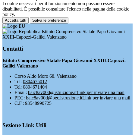
I cookie necessari per il funzionamento non possono essere
disabilitati. È possibile consultare l'elenco nella pagina della cookie
policy.
Accetta tutti
Salva le preferenze
Istituto Comprensivo Statale Papa Giovanni
XXIII-Capozzi-Galilei Valenzano
Contatti
Istituto Comprensivo Statale Papa Giovanni XXIII-Capozzi-
Galilei Valenzano
Corso Aldo Moro 68, Valenzano
Tel:
0804675012
Tel:
0804671404
Email:
baic8av00d@istruzione.it
Link per inviare una mail
PEC:
baic8av00d@pec.istruzione.it
Link per inviare una mail
C.F.: 93548990725
Sezione Link Utili