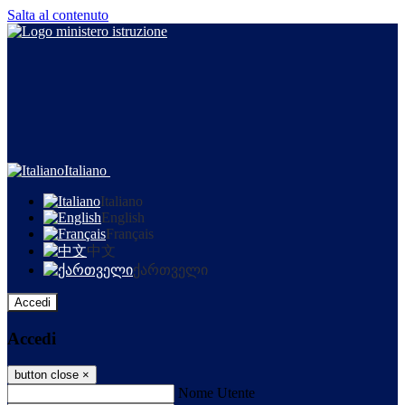
Salta al contenuto
Italiano
Italiano
English
Français
中文
ქართველი
Accedi
Accedi
button close
×
Nome Utente