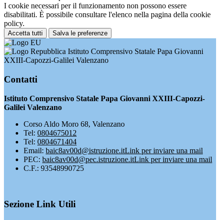
I cookie necessari per il funzionamento non possono essere
disabilitati. È possibile consultare l'elenco nella pagina della cookie
policy.
Accetta tutti
Salva le preferenze
Istituto Comprensivo Statale Papa Giovanni
XXIII-Capozzi-Galilei Valenzano
Contatti
Istituto Comprensivo Statale Papa Giovanni XXIII-Capozzi-
Galilei Valenzano
Corso Aldo Moro 68, Valenzano
Tel:
0804675012
Tel:
0804671404
Email:
baic8av00d@istruzione.it
Link per inviare una mail
PEC:
baic8av00d@pec.istruzione.it
Link per inviare una mail
C.F.: 93548990725
Sezione Link Utili