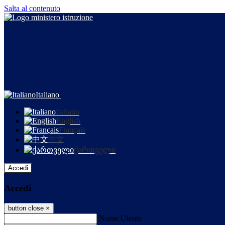
Salta al contenuto
Italiano
Italiano
English
Français
中文
ქართველი
Accedi
Accedi
button close
×
Nome Utente