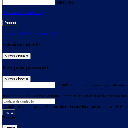
Password
Password dimenticata?
-
Entra con SPID
Entra con CIE
Seleziona utente
button close
×
Recupero password
button close
×
E-mail
Verrà inviato un messaggio all'indirizz
Non hai una e-mail associata al nome utente? Effettua il reset della password tram
E-mail inviata, si prega di controllare la casella di posta elettronica!
Errore