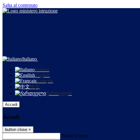
Salta al contenuto
Italiano
Italiano
English
Français
中文
ქართველი
Accedi
Accedi
button close
×
Nome Utente