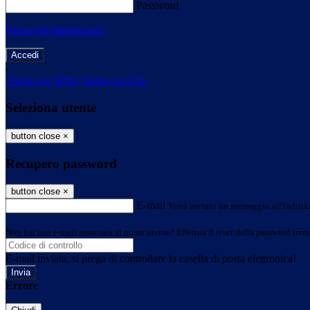
Password
Password dimenticata?
-
Entra con SPID
Entra con CIE
Seleziona utente
button close
×
Recupero password
button close
×
E-mail
Verrà inviato un messaggio all'indirizz
Non hai una e-mail associata al nome utente? Effettua il reset della password tram
E-mail inviata, si prega di controllare la casella di posta elettronica!
Errore