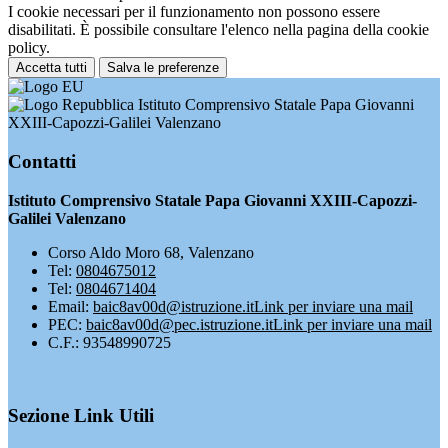
I cookie necessari per il funzionamento non possono essere
disabilitati. È possibile consultare l'elenco nella pagina della cookie
policy.
Accetta tutti
Salva le preferenze
Istituto Comprensivo Statale Papa Giovanni
XXIII-Capozzi-Galilei Valenzano
Contatti
Istituto Comprensivo Statale Papa Giovanni XXIII-Capozzi-
Galilei Valenzano
Corso Aldo Moro 68, Valenzano
Tel:
0804675012
Tel:
0804671404
Email:
baic8av00d@istruzione.it
Link per inviare una mail
PEC:
baic8av00d@pec.istruzione.it
Link per inviare una mail
C.F.: 93548990725
Sezione Link Utili