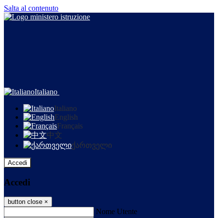
Salta al contenuto
Italiano
Italiano
English
Français
中文
ქართველი
Accedi
Accedi
button close
×
Nome Utente