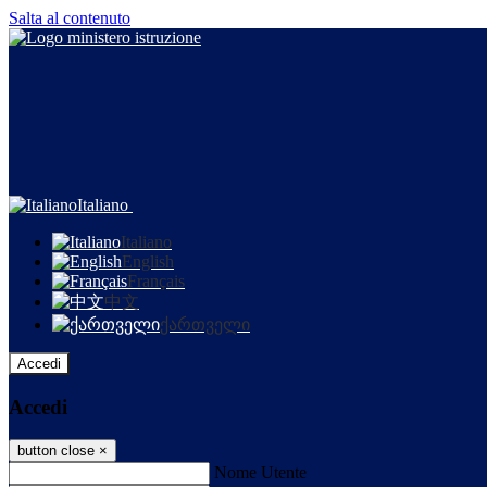
Salta al contenuto
Italiano
Italiano
English
Français
中文
ქართველი
Accedi
Accedi
button close
×
Nome Utente