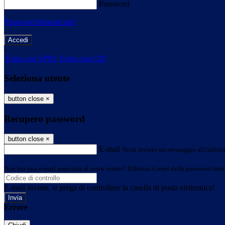
Password
Password dimenticata?
-
Entra con SPID
Entra con CIE
Seleziona utente
button close
×
Recupero password
button close
×
E-mail
Verrà inviato un messaggio all'indirizz
Non hai una e-mail associata al nome utente? Effettua il reset della password tram
E-mail inviata, si prega di controllare la casella di posta elettronica!
Errore