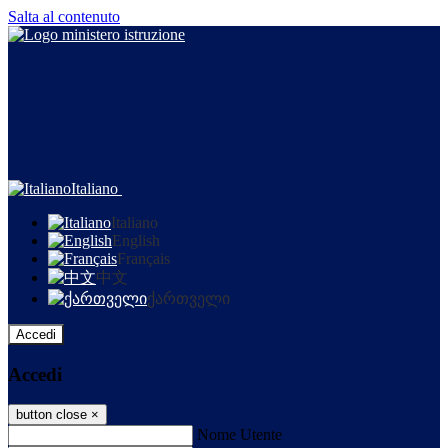
Salta al contenuto
Italiano
Italiano
English
Français
中文
ქართველი
Accedi
Accedi
button close
×
Nome Utente