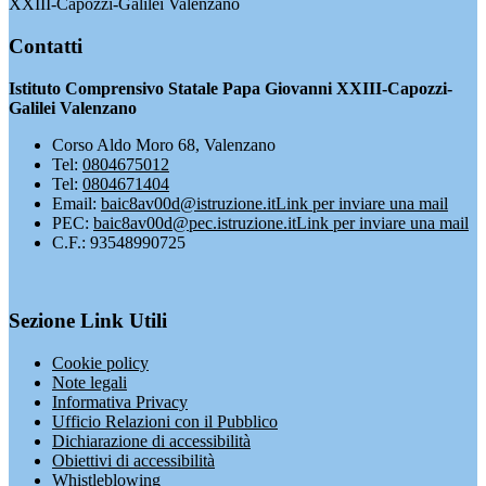
XXIII-Capozzi-Galilei Valenzano
Contatti
Istituto Comprensivo Statale Papa Giovanni XXIII-Capozzi-
Galilei Valenzano
Corso Aldo Moro 68, Valenzano
Tel:
0804675012
Tel:
0804671404
Email:
baic8av00d@istruzione.it
Link per inviare una mail
PEC:
baic8av00d@pec.istruzione.it
Link per inviare una mail
C.F.: 93548990725
Sezione Link Utili
Cookie policy
Note legali
Informativa Privacy
Ufficio Relazioni con il Pubblico
Dichiarazione di accessibilità
Obiettivi di accessibilità
Whistleblowing