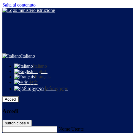
Salta al contenuto
Italiano
Italiano
English
Français
中文
ქართველი
Accedi
Accedi
button close
×
Nome Utente