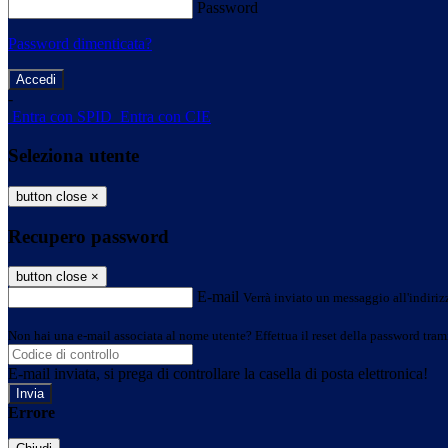
Password
Password dimenticata?
-
Entra con SPID
Entra con CIE
Seleziona utente
button close
×
Recupero password
button close
×
E-mail
Verrà inviato un messaggio all'indirizz
Non hai una e-mail associata al nome utente? Effettua il reset della password tram
E-mail inviata, si prega di controllare la casella di posta elettronica!
Errore