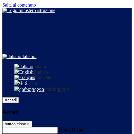
Salta al contenuto
Italiano
Italiano
English
Français
中文
ქართველი
Accedi
Accedi
button close
×
Nome Utente